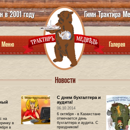
н в 2001 году
Гимн Трактира М
Меню
Галерея
Новости
С днем бухгалтера и
ный
аудита!
06.10.2014
6 октября - в Казахстане
отмечается день
с на
бухгалтера и аудита. С
ринку в
праздником!
ября в