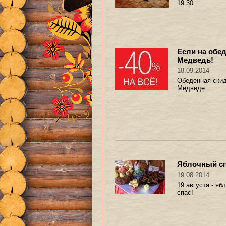
19.30
Если на обед
Медведь!
18.09.2014
Обеденная скид
Медведе
Яблочный с
19.08.2014
19 августа - яб
спас!