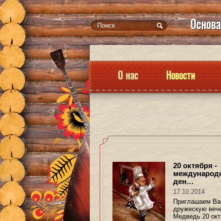
Основа
О нас
Новости
20 октября -
международ
ден…
17.10.2014
Приглашаем Ва
дружескую вече
Медведь 20 окт