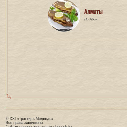
Алматы
На Абая
© XXI «Трактиръ Медведь»
Все права защищены.
Сайт выполнен агентством
chesnok.kz