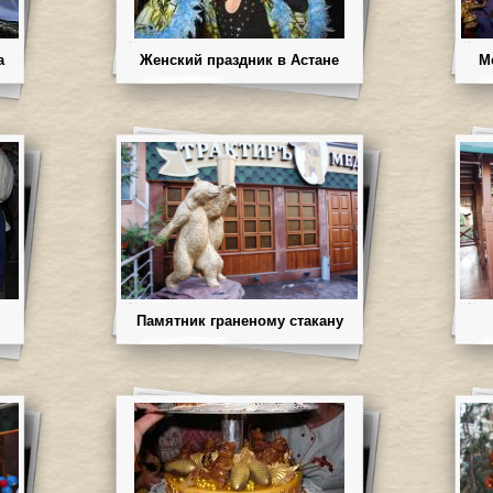
а
Женский праздник в Астане
М
Памятник граненому стакану