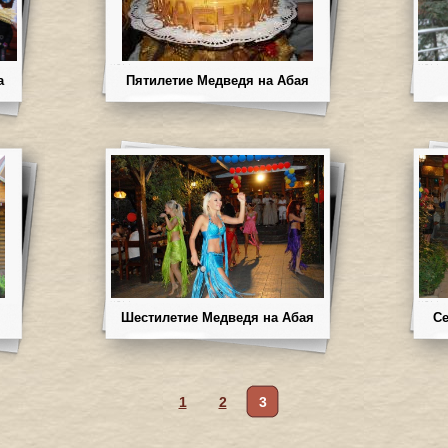
а
Пятилетие Медведя на Абая
Шестилетие Медведя на Абая
Се
1
2
3