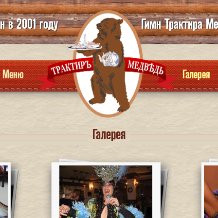
н в 2001 году
Гимн Трактира М
Меню
Галерея
Галерея