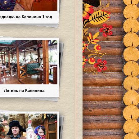
едведю на Калинина 1 год
Летник на Калинина