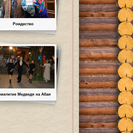
Рождество
милетие Медведя на Абая